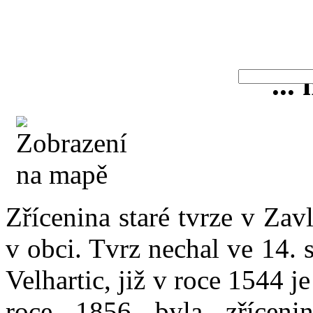
...
Zřícenina staré tvrze v Zav
v obci. Tvrz nechal ve 14. 
Velhartic, již v roce 1544 j
roce 1856 byla zřícenin