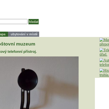
apa
ubytování v místě
oštovní muzeum
ový telefonní přístroj.