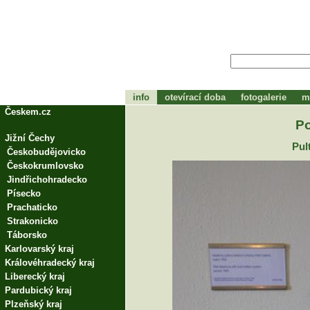
info
otevírací doba
fotogalerie
m
tohle bude zápátí
Českem.cz
P
Jižní Čechy
Pult
Českobudějovicko
Českokrumlovsko
Jindřichohradecko
Písecko
Prachaticko
Strakonicko
Táborsko
Karlovarský kraj
Královéhradecký kraj
Liberecký kraj
Pardubický kraj
Plzeňský kraj