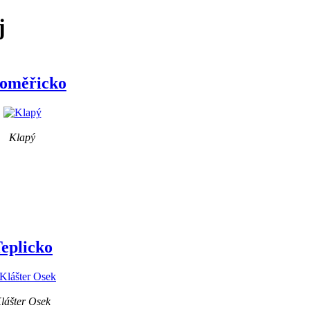
j
toměřicko
Klapý
eplicko
lášter Osek