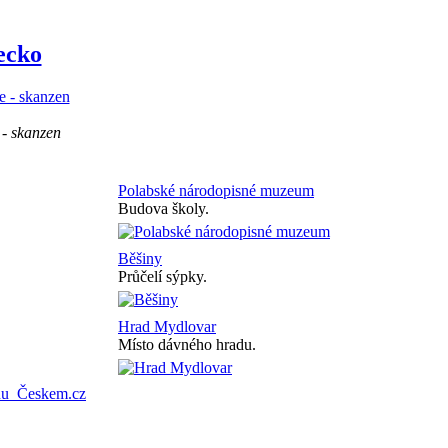
ecko
 - skanzen
Polabské národopisné muzeum
Budova školy.
Běšiny
Průčelí sýpky.
Hrad Mydlovar
Místo dávného hradu.
onu
Českem.cz