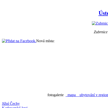
Úst
Zubrnice
Nová místa:
fotogalerie
mapa
ubytování v regi
Jižní Čechy
Karlovarský kraj