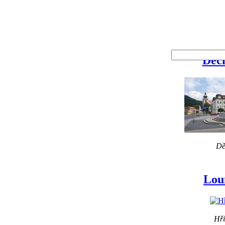
Děč
Dě
Lou
Hři