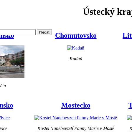
Ústecký kra
ínsko
Chomutovsko
Li
Kadaň
čín
nsko
Mostecko
T
vice
Kostel Nanebevzetí Panny Marie v Mostě
K