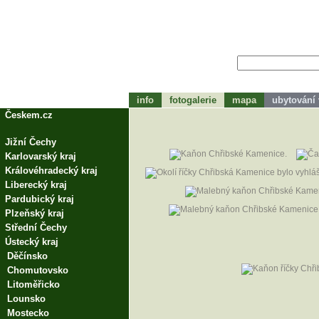
info
fotogalerie
mapa
ubytování 
tohle bude zápátí
Českem.cz
Jižní Čechy
Karlovarský kraj
Královéhradecký kraj
Liberecký kraj
Pardubický kraj
Plzeňský kraj
Střední Čechy
Ústecký kraj
Děčínsko
Chomutovsko
Litoměřicko
Lounsko
Mostecko