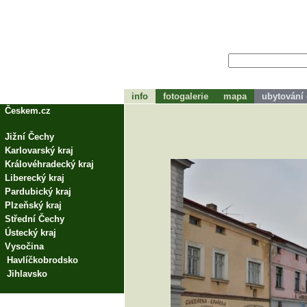
info
fotogalerie
mapa
ubytování
tohle bude zápátí
Českem.cz
Jižní Čechy
Karlovarský kraj
Královéhradecký kraj
Liberecký kraj
Pardubický kraj
Plzeňský kraj
Střední Čechy
Ústecký kraj
Vysočina
Havlíčkobrodsko
Jihlavsko