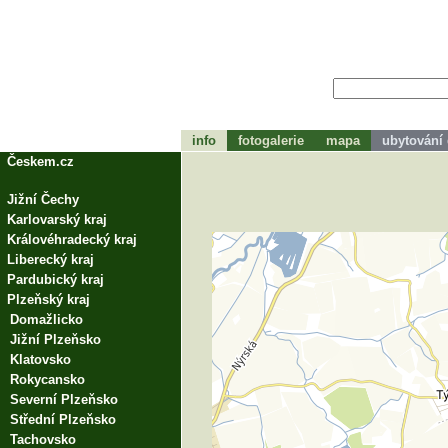
info
fotogalerie
mapa
ubytování
tohle bude zápátí
Českem.cz
Jižní Čechy
Karlovarský kraj
Královéhradecký kraj
Liberecký kraj
Pardubický kraj
Plzeňský kraj
Domažlicko
Jižní Plzeňsko
Klatovsko
Rokycansko
Severní Plzeňsko
Střední Plzeňsko
Tachovsko