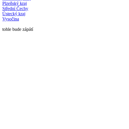
Plzeňský kraj
Střední Čechy
Ústecký kraj
Vysočina
tohle bude zápátí