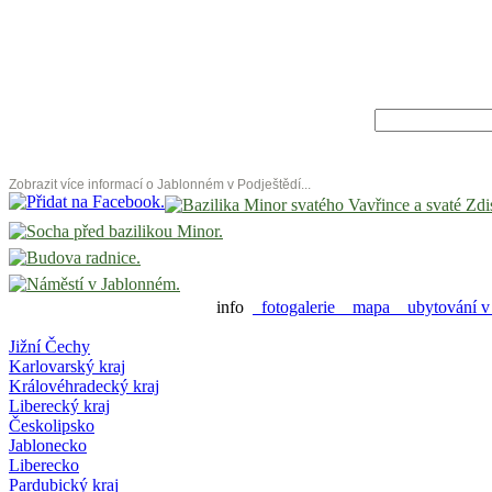
Zobrazit více informací o Jablonném v Podještědí...
info
fotogalerie
mapa
ubytování v 
Jižní Čechy
Karlovarský kraj
Královéhradecký kraj
Liberecký kraj
Českolipsko
Jablonecko
Liberecko
Pardubický kraj