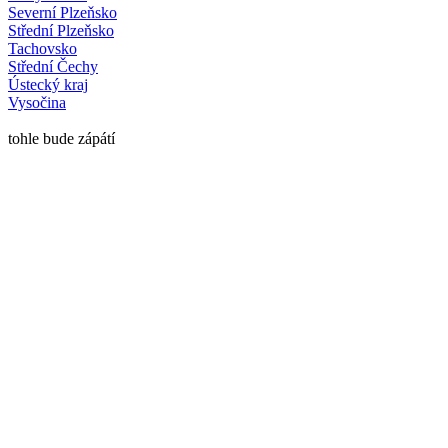
Severní Plzeňsko
Střední Plzeňsko
Tachovsko
Střední Čechy
Ústecký kraj
Vysočina
tohle bude zápátí