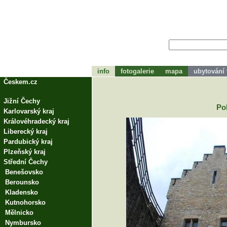
info
fotogalerie
mapa
ubytování 
tohle bude zápátí
Českem.cz
Jižní Čechy
Po
Karlovarský kraj
Královéhradecký kraj
Liberecký kraj
Pardubický kraj
Plzeňský kraj
Střední Čechy
Benešovsko
Berounsko
Kladensko
Kutnohorsko
Mělnicko
Nymbursko