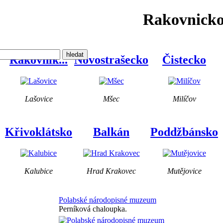
Rakovnick
Rakovník...
Novostrašecko
Čistecko
Lašovice
Mšec
Milíčov
Křivoklátsko
Balkán
Poddžbánsko
Kalubice
Hrad Krakovec
Mutějovice
Polabské národopisné muzeum
Perníková chaloupka.