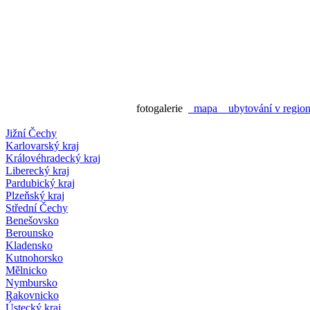
fotogalerie
mapa
ubytování v regi
Jižní Čechy
Karlovarský kraj
Královéhradecký kraj
Liberecký kraj
Pardubický kraj
Plzeňský kraj
Střední Čechy
Benešovsko
Berounsko
Kladensko
Kutnohorsko
Mělnicko
Nymbursko
Rakovnicko
Ústecký kraj