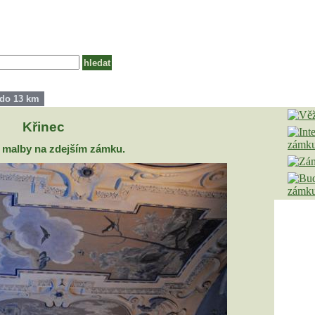
 do 13 km
Křinec
 malby na zdejším zámku.