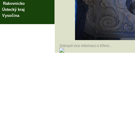
Rakovnicko
Ústecký kraj
Vysočina
Zobrazit více informací o Křinci...