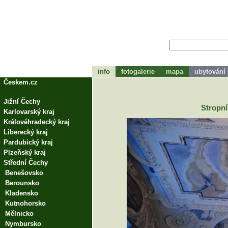
info
fotogalerie
mapa
ubytování
tohle bude zápátí
Českem.cz
Jižní Čechy
Stropní
Karlovarský kraj
Královéhradecký kraj
Liberecký kraj
Pardubický kraj
Plzeňský kraj
Střední Čechy
Benešovsko
Berounsko
Kladensko
Kutnohorsko
Mělnicko
Nymbursko