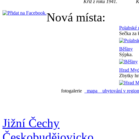
Kříž z roku 1941.
K
Nová místa:
Polabské
Sečka za 
Běšiny
Sýpka.
Hrad Myd
Zbytky hr
fotogalerie
mapa
ubytování v regi
Jižní Čechy
Českobudějovicko