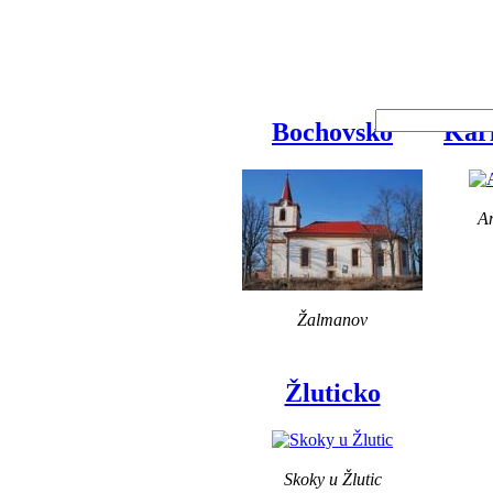
Bochovsko
Karl
A
Žalmanov
Žluticko
Skoky u Žlutic