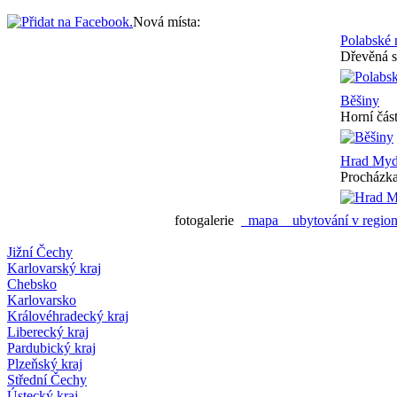
Nová místa:
Polabské
Dřevěná s
Běšiny
Horní část
Hrad Myd
Procházka
fotogalerie
mapa
ubytování v regi
Jižní Čechy
Karlovarský kraj
Chebsko
Karlovarsko
Královéhradecký kraj
Liberecký kraj
Pardubický kraj
Plzeňský kraj
Střední Čechy
Ústecký kraj