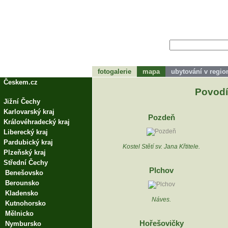
fotogalerie
mapa
ubytování v regi
tohle bude zápátí
Českem.cz
Povodí
Jižní Čechy
Karlovarský kraj
Pozdeň
Královéhradecký kraj
Liberecký kraj
Pardubický kraj
Kostel Stětí sv. Jana Křtitele.
Plzeňský kraj
Střední Čechy
Plchov
Benešovsko
Berounsko
Kladensko
Náves.
Kutnohorsko
Mělnicko
Hořešovičky
Nymbursko